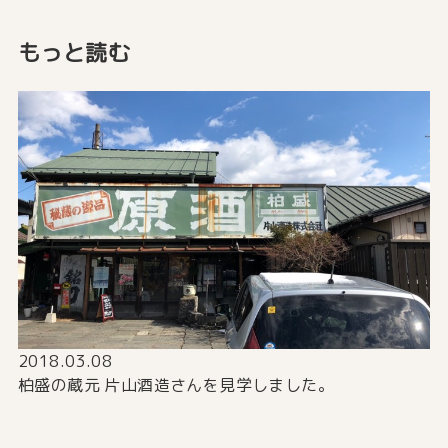
もっと読む
2018.03.08
2
の
柏盛の蔵元 片山酒造さんを見学しました。
『
夏
す